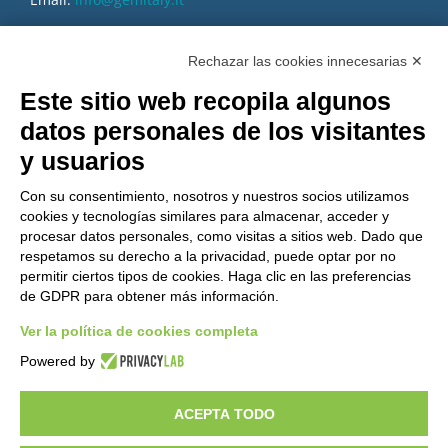
PEC:
gemcompany@pec.it
Rechazar las cookies innecesarias ✕
Este sitio web recopila algunos
datos personales de los visitantes
y usuarios
Con su consentimiento, nosotros y nuestros socios utilizamos
cookies y tecnologías similares para almacenar, acceder y
procesar datos personales, como visitas a sitios web. Dado que
respetamos su derecho a la privacidad, puede optar por no
permitir ciertos tipos de cookies. Haga clic en las preferencias
de GDPR para obtener más información.
Ver la política de cookies completa
¿Quieres ser un distribuidor de GEM?
Powered by
ACEPTA TODO
Copyright 2012 – 2025 Gem srl | All Rights Reserved – P.IVA
01544010463 | codice SDI A4707H7 |
Privacy Policy
|
Cookie Policy
|