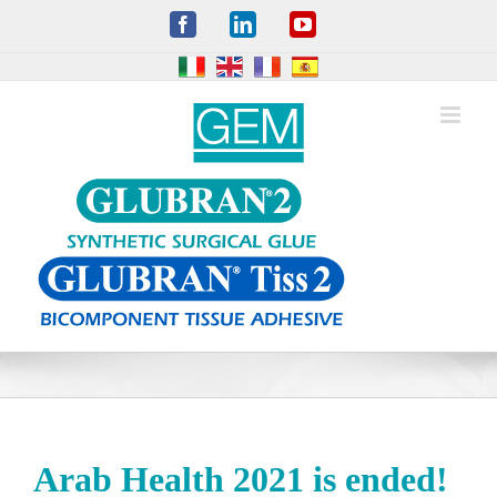
Skip
Facebook
LinkedIn
YouTube
to
content
Arab Health 2021 is ended!