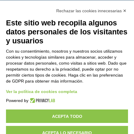
PEC:
gemcompany@pec.it
Rechazar las cookies innecesarias ✕
Este sitio web recopila algunos
datos personales de los visitantes
y usuarios
Con su consentimiento, nosotros y nuestros socios utilizamos
cookies y tecnologías similares para almacenar, acceder y
procesar datos personales, como visitas a sitios web. Dado que
respetamos su derecho a la privacidad, puede optar por no
permitir ciertos tipos de cookies. Haga clic en las preferencias
de GDPR para obtener más información.
Ver la política de cookies completa
¿Quieres ser un distribuidor de GEM?
Powered by
ACEPTA TODO
Copyright 2012 – 2025 Gem srl | All Rights Reserved – P.IVA
01544010463 | codice SDI A4707H7 |
Privacy Policy
|
Cookie Policy
|
credits
ACEPTA LO NECESARIO