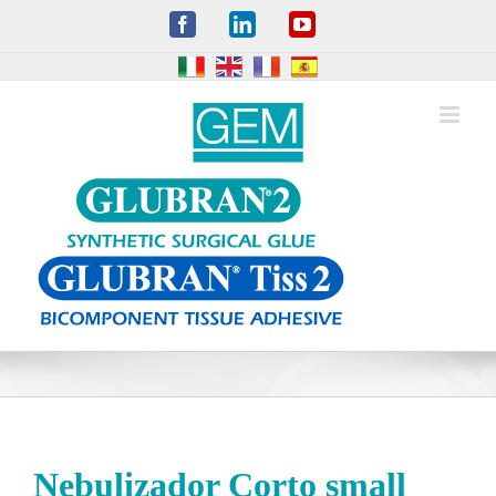
Skip
Facebook
LinkedIn
YouTube
to
content
Nebulizador Corto small