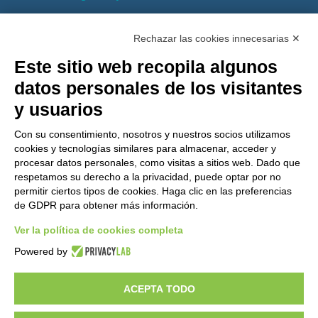
PEC:
gemcompany@pec.it
Rechazar las cookies innecesarias ✕
Este sitio web recopila algunos
datos personales de los visitantes
y usuarios
Con su consentimiento, nosotros y nuestros socios utilizamos
cookies y tecnologías similares para almacenar, acceder y
procesar datos personales, como visitas a sitios web. Dado que
respetamos su derecho a la privacidad, puede optar por no
permitir ciertos tipos de cookies. Haga clic en las preferencias
de GDPR para obtener más información.
Ver la política de cookies completa
¿Quieres ser un distribuidor de GEM?
Powered by
ACEPTA TODO
Copyright 2012 – 2025 Gem srl | All Rights Reserved – P.IVA
01544010463 | codice SDI A4707H7 |
Privacy Policy
|
Cookie Policy
|