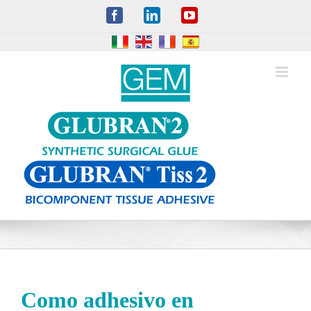
Skip
Facebook
LinkedIn
YouTube
to
content
Como adhesivo en