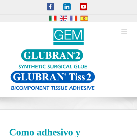
Skip
Facebook
LinkedIn
YouTube
to
content
Como adhesivo y