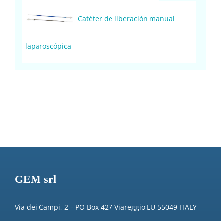
Catéter de liberación manual
laparoscópica
GEM srl
Via dei Campi, 2 – PO Box 427 Viareggio LU 55049 ITALY