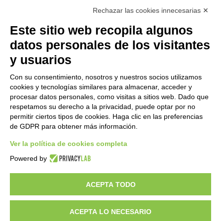
Rechazar las cookies innecesarias ✕
Este sitio web recopila algunos
datos personales de los visitantes
y usuarios
Con su consentimiento, nosotros y nuestros socios utilizamos
cookies y tecnologías similares para almacenar, acceder y
procesar datos personales, como visitas a sitios web. Dado que
respetamos su derecho a la privacidad, puede optar por no
permitir ciertos tipos de cookies. Haga clic en las preferencias
de GDPR para obtener más información.
Ver la política de cookies completa
¿Quieres ser un distribuidor de GEM?
Powered by
ACEPTA TODO
Copyright 2012 – 2025 Gem srl | All Rights Reserved – P.IVA
01544010463 | codice SDI A4707H7 |
Privacy Policy
|
Cookie Policy
|
credits
ACEPTA LO NECESARIO