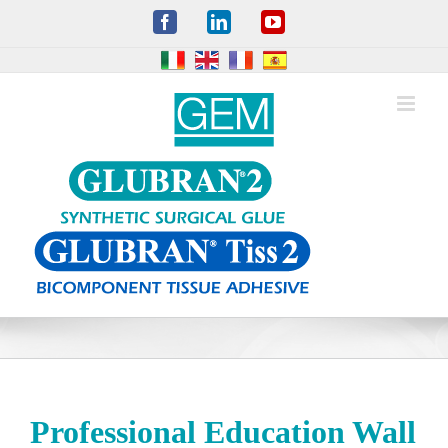
Skip
Facebook
LinkedIn
YouTube
to
content
Professional Education Wall