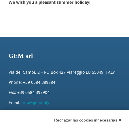
We wish you a pleasant summer holiday!
GEM srl
Via dei Campi, 2 – PO Box 427 Viareggio LU 55049 ITALY
Phone: +39 0584 389784
Fax: +39 0584 397904
Email:
info@gemitaly.it
PEC:
gemcompany@pec.it
Rechazar las cookies innecesarias ✕