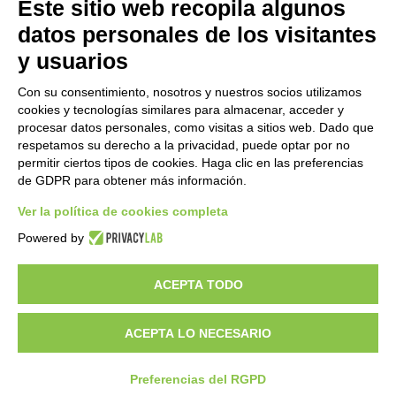
Este sitio web recopila algunos
datos personales de los visitantes
y usuarios
Con su consentimiento, nosotros y nuestros socios utilizamos
cookies y tecnologías similares para almacenar, acceder y
procesar datos personales, como visitas a sitios web. Dado que
respetamos su derecho a la privacidad, puede optar por no
permitir ciertos tipos de cookies. Haga clic en las preferencias
de GDPR para obtener más información.
Ver la política de cookies completa
¿Quieres ser un distribuidor de GEM?
Powered by
ACEPTA TODO
Copyright 2012 – 2025 Gem srl | All Rights Reserved – P.IVA
01544010463 | codice SDI A4707H7 |
Privacy Policy
|
Cookie Policy
|
credits
ACEPTA LO NECESARIO
Preferencias del RGPD