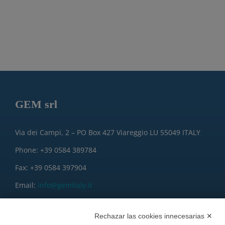
GEM srl
Via dei Campi, 2 – PO Box 427 Viareggio LU 55049 ITALY
Phone: +39 0584 389784
Fax: +39 0584 397904
Email:
info@gemitaly.it
PEC:
gemcompany@pec.it
Rechazar las cookies innecesarias ✕