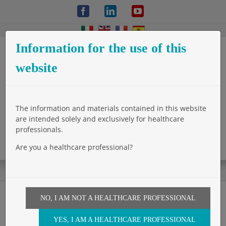
Skip
Facebook
LinkedIn
YouTube
to
content
Information for the use of this
website
The information and materials contained in this website
are intended solely and exclusively for healthcare
professionals.
Are you a healthcare professional?
NO, I AM NOT A HEALTHCARE PROFESSIONAL
Webinar – Glubran 2 in
YES, I AM A HEALTHCARE PROFESSIONAL