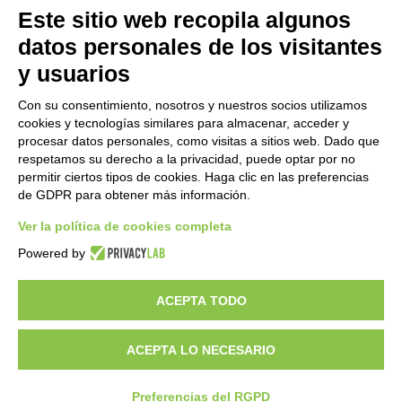
Este sitio web recopila algunos
datos personales de los visitantes
y usuarios
Con su consentimiento, nosotros y nuestros socios utilizamos
cookies y tecnologías similares para almacenar, acceder y
procesar datos personales, como visitas a sitios web. Dado que
respetamos su derecho a la privacidad, puede optar por no
permitir ciertos tipos de cookies. Haga clic en las preferencias
de GDPR para obtener más información.
Ver la política de cookies completa
¿Quieres ser un distribuidor de GEM?
Powered by
ACEPTA TODO
Copyright 2012 – 2025 Gem srl | All Rights Reserved – P.IVA
01544010463 | codice SDI A4707H7 |
Privacy Policy
|
Cookie Policy
|
credits
ACEPTA LO NECESARIO
Preferencias del RGPD