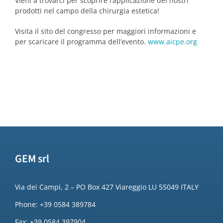
Vieni a trovarci per scoprire l’applicazione dei nostri
prodotti nel campo della chirurgia estetica!
Visita il sito del congresso per maggiori informazioni e
per scaricare il programma dell’evento.
www.aicpe.org
GEM srl
Via dei Campi, 2 – PO Box 427 Viareggio LU 55049 ITALY
Phone: +39 0584 389784
Fax: +39 0584 397904