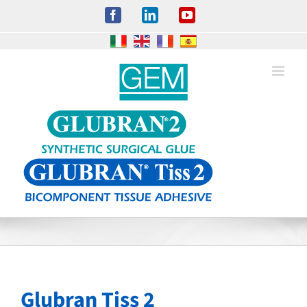
Salta
Facebook
LinkedIn
YouTube
al
contenuto
Glubran Tiss 2