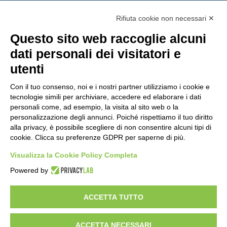
Rifiuta cookie non necessari ✕
Questo sito web raccoglie alcuni
dati personali dei visitatori e
utenti
Con il tuo consenso, noi e i nostri partner utilizziamo i cookie e
tecnologie simili per archiviare, accedere ed elaborare i dati
personali come, ad esempio, la visita al sito web o la
personalizzazione degli annunci. Poiché rispettiamo il tuo diritto
alla privacy, è possibile scegliere di non consentire alcuni tipi di
cookie. Clicca su preferenze GDPR per saperne di più.
Vuoi diventare nostro distributore?
Visualizza la Cookie Policy Completa
Powered by
Copyright 2012 – 2025 Gem srl | All Rights Reserved – P.IVA
01544010463 | codice SDI A4707H7 |
Privacy Policy
|
Cookie Policy
|
ACCETTA TUTTO
credits
|
Informative privacy
|
Modifica preferenze Cookie
Le informazioni contenute in questo sito sono esclusivamente rivolte agli
operatori professionali del settore medico-veterinario sanitario
ACCETTA NECESSARI