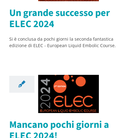
orsi
Notizie
Un grande successo per
ELEC 2024
Si è conclusa da pochi giorni la seconda fantastica
edizione di ELEC - European Liquid Embolic Course.
ano pochi
rni a ELEC
2024!
orsi
Notizie
Mancano pochi giorni a
ELEC 2024!