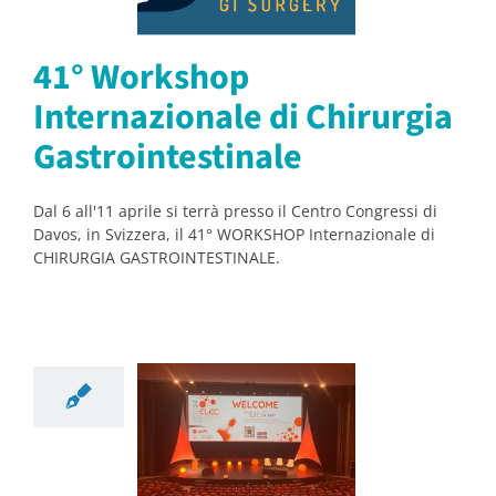
ointestinale
41° Workshop
orsi
Notizie
Internazionale di Chirurgia
Gastrointestinale
Dal 6 all'11 aprile si terrà presso il Centro Congressi di
Davos, in Svizzera, il 41° WORKSHOP Internazionale di
CHIRURGIA GASTROINTESTINALE.
 grande
cesso per
EC 2024