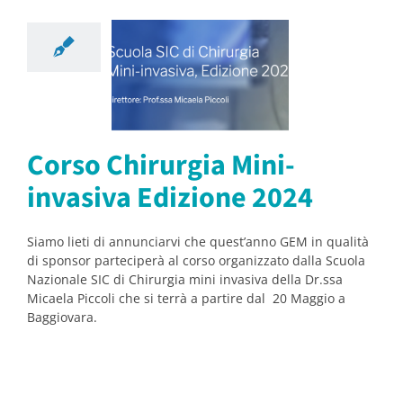
o Chirurgia
i-invasiva
zione 2024
orsi
Notizie
Corso Chirurgia Mini-
invasiva Edizione 2024
Siamo lieti di annunciarvi che quest’anno GEM in qualità
di sponsor parteciperà al corso organizzato dalla Scuola
Nazionale SIC di Chirurgia mini invasiva della Dr.ssa
Micaela Piccoli che si terrà a partire dal 20 Maggio a
Baggiovara.
Scuola