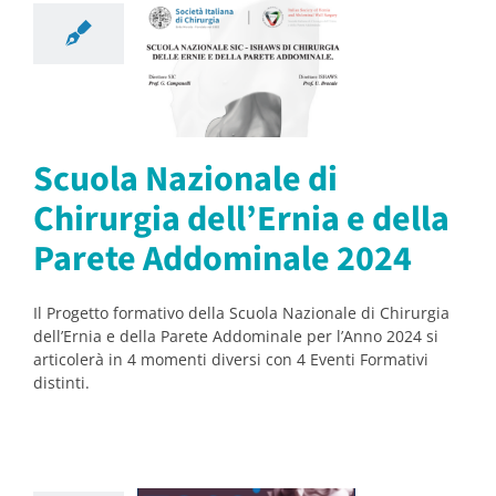
ionale di
hirurgia
rnia e della
Parete
dominale
Scuola Nazionale di
2024
Chirurgia dell’Ernia e della
orsi
Notizie
Parete Addominale 2024
Il Progetto formativo della Scuola Nazionale di Chirurgia
dell’Ernia e della Parete Addominale per l’Anno 2024 si
articolerà in 4 momenti diversi con 4 Eventi Formativi
distinti.