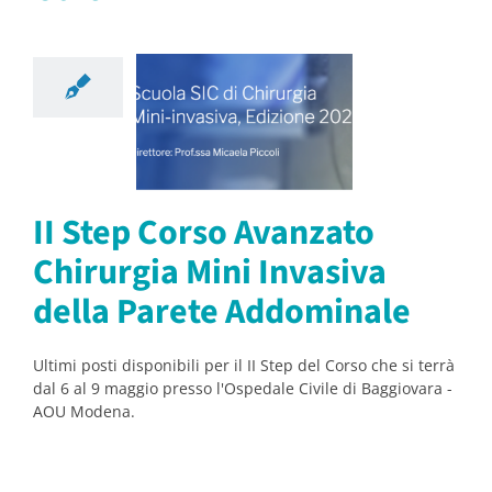
Step Corso
vanzato
urgia Mini
siva della
Parete
II Step Corso Avanzato
dominale
Chirurgia Mini Invasiva
orsi
Notizie
della Parete Addominale
Ultimi posti disponibili per il II Step del Corso che si terrà
dal 6 al 9 maggio presso l'Ospedale Civile di Baggiovara -
AOU Modena.