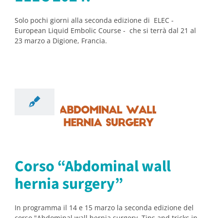
Solo pochi giorni alla seconda edizione di ELEC -
European Liquid Embolic Course - che si terrà dal 21 al
23 marzo a Digione, Francia.
Corso
minal wall
ia surgery”
orsi
Notizie
Corso “Abdominal wall
hernia surgery”
In programma il 14 e 15 marzo la seconda edizione del
corso "Abdominal wall hernia surgery. Tips and tricks in