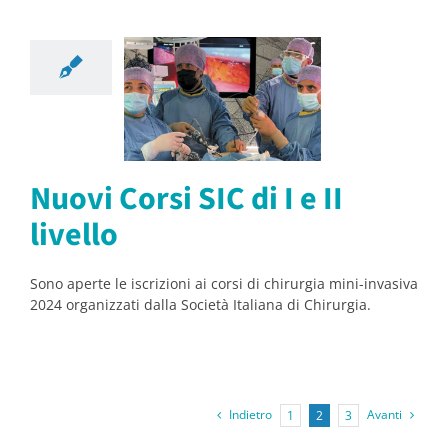
i Corsi SIC
 e II livello
orsi
Notizie
Nuovi Corsi SIC di I e II
livello
Sono aperte le iscrizioni ai corsi di chirurgia mini-invasiva
2024 organizzati dalla Società Italiana di Chirurgia.
Indietro
Avanti
1
2
3