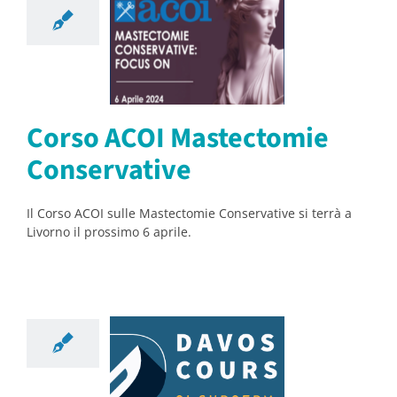
rso ACOI
tectomie
servative
orsi
Notizie
Corso ACOI Mastectomie
Conservative
Il Corso ACOI sulle Mastectomie Conservative si terrà a
Livorno il prossimo 6 aprile.
 Workshop
rnazionale
Chirurgia