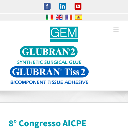
Salta
Facebook
LinkedIn
YouTube
al
contenuto
8° Congresso AICPE