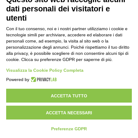
dati personali dei visitatori e
utenti
Con il tuo consenso, noi e i nostri partner utilizziamo i cookie e
tecnologie simili per archiviare, accedere ed elaborare i dati
personali come, ad esempio, la visita al sito web o la
personalizzazione degli annunci. Poiché rispettiamo il tuo diritto
alla privacy, è possibile scegliere di non consentire alcuni tipi di
cookie. Clicca su preferenze GDPR per saperne di più.
Vuoi diventare nostro distributore?
Visualizza la Cookie Policy Completa
Powered by
Copyright 2012 – 2025 Gem srl | All Rights Reserved – P.IVA
01544010463 | codice SDI A4707H7 |
Privacy Policy
|
Cookie Policy
|
ACCETTA TUTTO
credits
|
Informative privacy
|
Modifica preferenze Cookie
Le informazioni contenute in questo sito sono esclusivamente rivolte agli
operatori professionali del settore medico-veterinario sanitario
ACCETTA NECESSARI
Preferenze GDPR