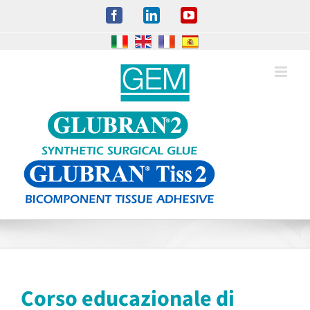
Salta
Facebook
LinkedIn
YouTube
al
contenuto
Corso educazionale di