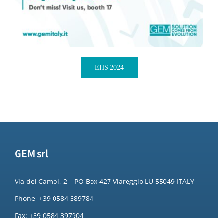
EHS 2024
GEM srl
Via dei Campi, 2 – PO Box 427 Viareggio LU 55049 ITALY
Phone: +39 0584 389784
Fax: +39 0584 397904