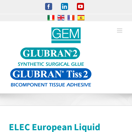
Salta
Facebook
LinkedIn
YouTube
al
contenuto
ELEC European Liquid