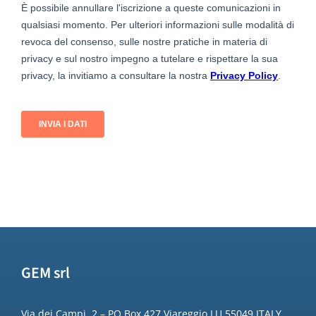
GEM srl
Via dei Campi, 2 – PO Box 427 Viareggio LU 55049 ITALY