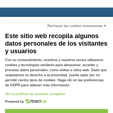
GEM srl
Rechazar las cookies innecesarias ✕
Este sitio web recopila algunos
Via dei Campi, 2 –
datos personales de los visitantes
PO Box 427
Viareggio LU
y usuarios
55049 ITALY
¿Quieres ser un
Con su consentimiento, nosotros y nuestros socios utilizamos
distribuidor de
Phone: +39 0584
cookies y tecnologías similares para almacenar, acceder y
GEM?
389784
procesar datos personales, como visitas a sitios web. Dado que
respetamos su derecho a la privacidad, puede optar por no
Fax: +39 0584
permitir ciertos tipos de cookies. Haga clic en las preferencias
397904
de GDPR para obtener más información.
Email:
Ver la política de cookies completa
info@gemitaly.it
Powered by
PEC:
gemcompany@pec.it