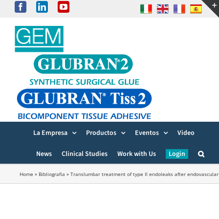
Skip
Facebook
LinkedIn
YouTube
to
content
La Empresa
Productos
Eventos
Video
News
Clinical Studies
Work with Us
Login
Home
»
Bibliografia
»
Translumbar treatment of type II endoleaks after endovascular