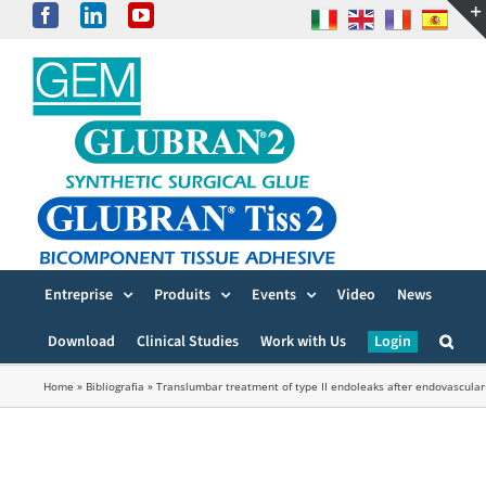
Skip
Facebook
LinkedIn
YouTube
to
content
Entreprise
Produits
Events
Video
News
Download
Clinical Studies
Work with Us
Login
Home
»
Bibliografia
»
Translumbar treatment of type II endoleaks after endovascular