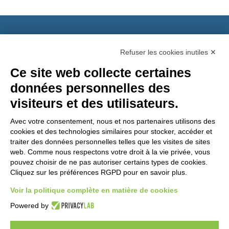
GEM srl
Refuser les cookies inutiles ✕
Ce site web collecte certaines
Via dei Campi, 2 –
données personnelles des
PO Box 427
Viareggio LU
visiteurs et des utilisateurs.
55049 ITALY
Voulez-vous être
Avec votre consentement, nous et nos partenaires utilisons des
un distributeur
Phone: +39 0584
cookies et des technologies similaires pour stocker, accéder et
GEM?
389784
traiter des données personnelles telles que les visites de sites
web. Comme nous respectons votre droit à la vie privée, vous
Fax: +39 0584
pouvez choisir de ne pas autoriser certains types de cookies.
397904
Cliquez sur les préférences RGPD pour en savoir plus.
Email:
Voir la politique complète en matière de cookies
info@gemitaly.it
Powered by
PEC:
gemcompany@pec.it