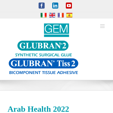
Skip
Facebook
LinkedIn
YouTube
to
content
Arab Health 2022