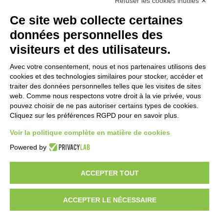
Refuser les cookies inutiles ✕
Ce site web collecte certaines
données personnelles des
visiteurs et des utilisateurs.
Avec votre consentement, nous et nos partenaires utilisons des
cookies et des technologies similaires pour stocker, accéder et
traiter des données personnelles telles que les visites de sites
web. Comme nous respectons votre droit à la vie privée, vous
pouvez choisir de ne pas autoriser certains types de cookies.
Cliquez sur les préférences RGPD pour en savoir plus.
Voir la politique complète en matière de cookies
Voulez-vous être un distributeur GEM?
Powered by
ACCEPTER TOUT
Copyright 2012 – 2025 Gem srl | All Rights Reserved – P.IVA
01544010463 | codice SDI A4707H7 |
Privacy Policy
|
Cookie Policy
|
credits
ACCEPTER LE NÉCESSAIRE