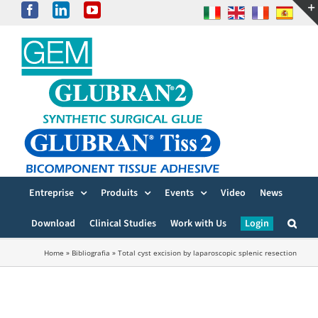
Skip
Facebook
LinkedIn
YouTube
to
content
Entreprise
Produits
Events
Video
News
Download
Clinical Studies
Work with Us
Login
Home
»
Bibliografia
»
Total cyst excision by laparoscopic splenic resection