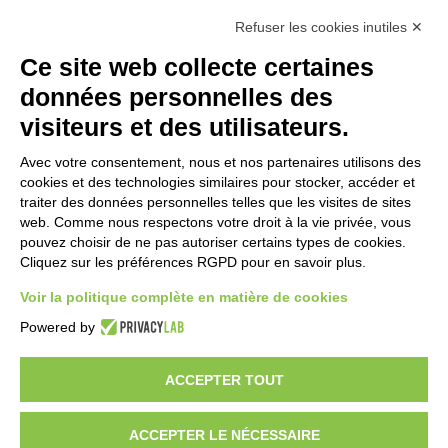
GEM srl
Refuser les cookies inutiles ✕
Ce site web collecte certaines
Via dei Campi, 2 –
données personnelles des
PO Box 427
Viareggio LU
visiteurs et des utilisateurs.
55049 ITALY
Voulez-vous être
Avec votre consentement, nous et nos partenaires utilisons des
un distributeur
Phone: +39 0584
cookies et des technologies similaires pour stocker, accéder et
GEM?
389784
traiter des données personnelles telles que les visites de sites
web. Comme nous respectons votre droit à la vie privée, vous
Fax: +39 0584
pouvez choisir de ne pas autoriser certains types de cookies.
397904
Cliquez sur les préférences RGPD pour en savoir plus.
Email:
Voir la politique complète en matière de cookies
info@gemitaly.it
Powered by
PEC:
gemcompany@pec.it
ACCEPTER TOUT
ACCEPTER LE NÉCESSAIRE
Copyright 2012 – 2025 Gem srl | All Rights