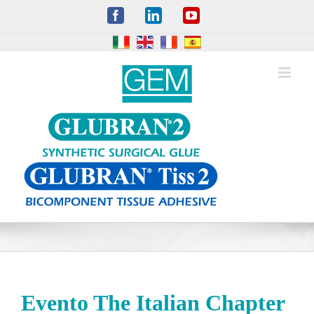
Skip
Facebook
LinkedIn
YouTube
to
content
Evento The Italian Chapter