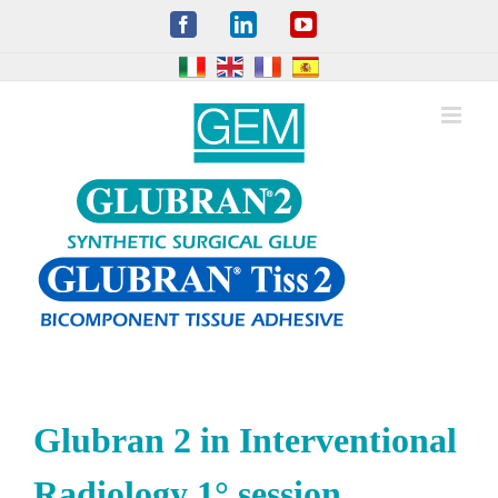
Skip
Facebook
LinkedIn
YouTube
to
content
Glubran 2 in Interventional
Radiology 1° session