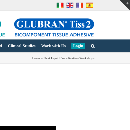
d
Clinical Studies
Work with Us
Login
Home
»
Next Liquid Embolization Workshops