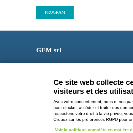
PROGRAM
GEM srl
Via dei Campi, 2 – PO Box 427 Viareggio LU 5504
ITALY
Ce site web collecte 
Phone: +39 0584 389784
visiteurs et des utilisa
Fax: +39 0584 397904
Avec votre consentement, nous et nos parte
Email:
info@gemitaly.it
pour stocker, accéder et traiter des donn
respectons votre droit à la vie privée, vou
PEC:
gemcompany@pec.it
Cliquez sur les préférences RGPD pour en 
Voir la politique complète en matière 