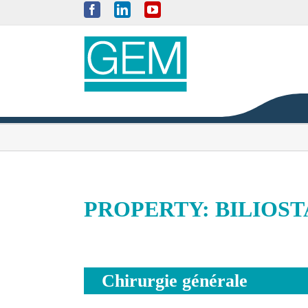
Skip
Facebook
LinkedIn
YouTube
to
content
PROPERTY: BILIOST
Chirurgie générale