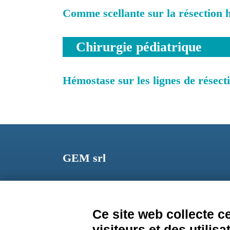
Comme scellante sur la résection h
Chirurgie pédiatrique
Hémostase sur les lignes de résect
GEM srl
Via dei Campi, 2 – PO Box 427 Viareggio LU 5504
ITALY
Ce site web collecte 
Phone: +39 0584 389784
visiteurs et des utilisa