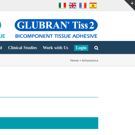
d
Clinical Studies
Work with Us
Login
Home
»
biliostatica