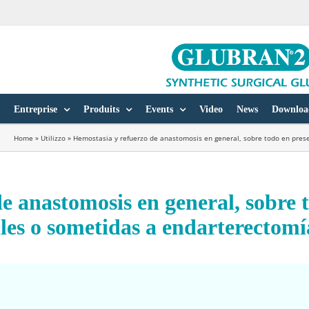
Entreprise
Produits
Events
Video
News
Downloa
Home
»
Utilizzo
»
Hemostasia y refuerzo de anastomosis en general, sobre todo en prese
e anastomosis en general, sobre 
iles o sometidas a endarterectomí