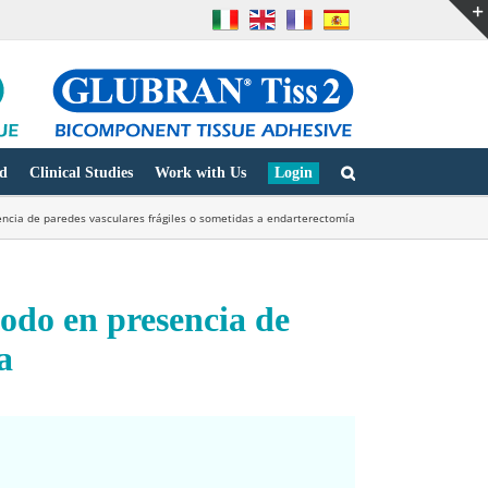
d
Clinical Studies
Work with Us
Login
ncia de paredes vasculares frágiles o sometidas a endarterectomía
todo en presencia de
a