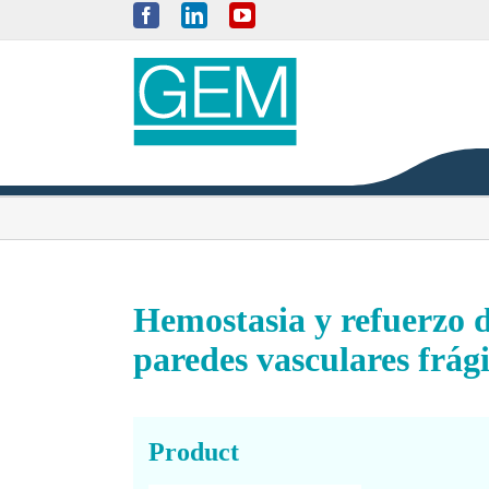
Skip
Facebook
LinkedIn
YouTube
to
content
Hemostasia y refuerzo d
paredes vasculares frág
Product