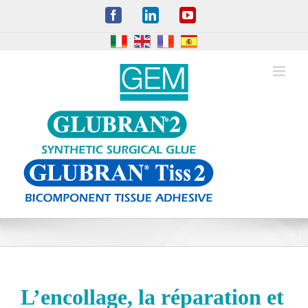
Skip
Facebook
LinkedIn
YouTube
to
content
L’encollage, la réparation et