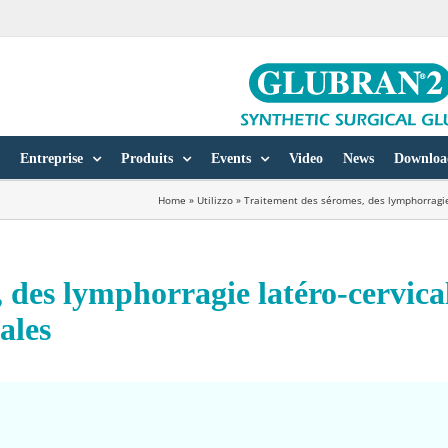
Entreprise
Produits
Events
Video
News
Downloa
Home
»
Utilizzo
»
Traitement des séromes, des lymphorragie 
 des lymphorragie latéro-cervical
ales