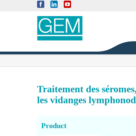
Skip
Facebook
LinkedIn
YouTube
to
content
Traitement des séromes,
les vidanges lymphonod
Product