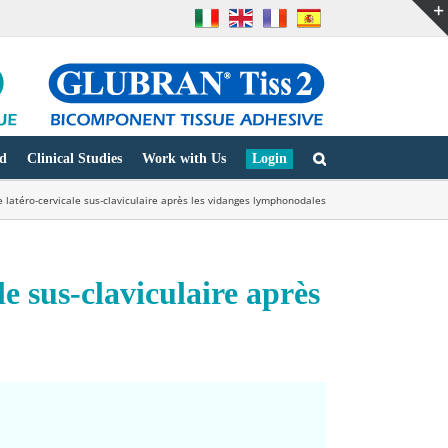
d
Clinical Studies
Work with Us
Login
latéro-cervicale sus-claviculaire après les vidanges lymphonodales
e sus-claviculaire après