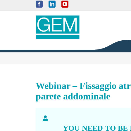
Skip
Facebook
LinkedIn
YouTube
to
content
Webinar – Fissaggio atr
parete addominale
YOU NEED TO BE