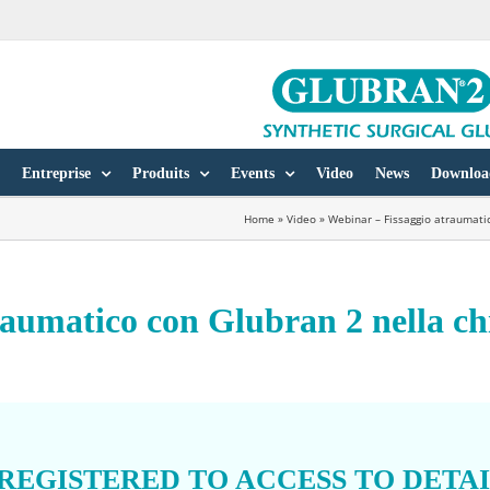
Entreprise
Produits
Events
Video
News
Downloa
Home
»
Video
»
Webinar – Fissaggio atraumati
aumatico con Glubran 2 nella ch
 REGISTERED TO ACCESS TO DETA