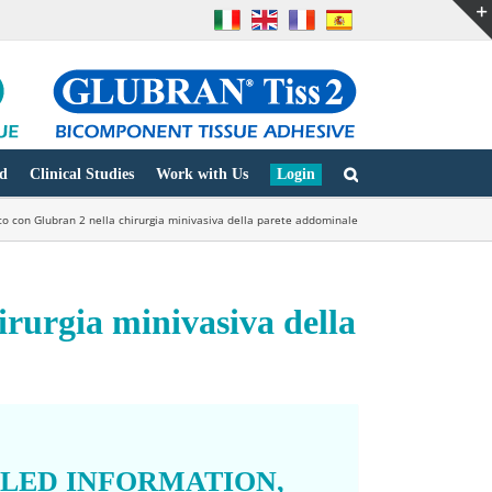
d
Clinical Studies
Work with Us
Login
co con Glubran 2 nella chirurgia minivasiva della parete addominale
irurgia minivasiva della
ILED INFORMATION,