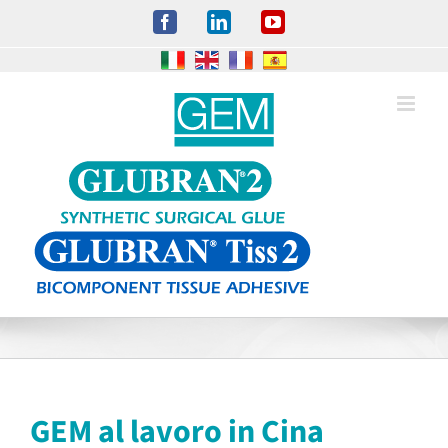
Salta
Facebook
LinkedIn
YouTube
al
contenuto
GEM al lavoro in Cina