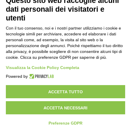
Questo sito web raccoglie alcuni
dati personali dei visitatori e
utenti
Con il tuo consenso, noi e i nostri partner utilizziamo i cookie e
tecnologie simili per archiviare, accedere ed elaborare i dati
personali come, ad esempio, la visita al sito web o la
personalizzazione degli annunci. Poiché rispettiamo il tuo diritto
alla privacy, è possibile scegliere di non consentire alcuni tipi di
cookie. Clicca su preferenze GDPR per saperne di più.
Vuoi diventare nostro distributore?
Visualizza la Cookie Policy Completa
Powered by
Copyright 2012 – 2025 Gem srl | All Rights Reserved – P.IVA
01544010463 | codice SDI A4707H7 |
Privacy Policy
|
Cookie Policy
|
ACCETTA TUTTO
credits
|
Informative privacy
|
Modifica preferenze Cookie
Le informazioni contenute in questo sito sono esclusivamente rivolte agli
operatori professionali del settore medico-veterinario sanitario
ACCETTA NECESSARI
Preferenze GDPR