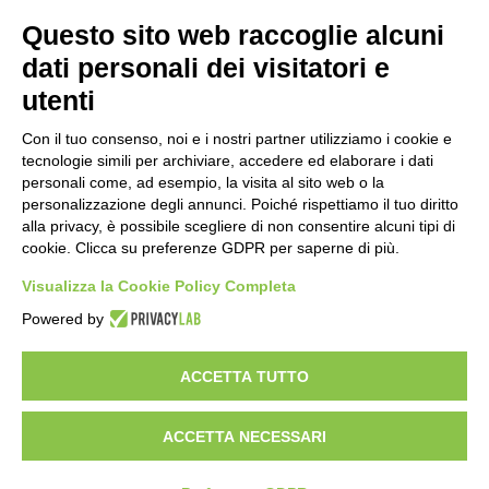
Questo sito web raccoglie alcuni
dati personali dei visitatori e
utenti
Con il tuo consenso, noi e i nostri partner utilizziamo i cookie e
tecnologie simili per archiviare, accedere ed elaborare i dati
personali come, ad esempio, la visita al sito web o la
personalizzazione degli annunci. Poiché rispettiamo il tuo diritto
alla privacy, è possibile scegliere di non consentire alcuni tipi di
cookie. Clicca su preferenze GDPR per saperne di più.
Vuoi diventare nostro distributore?
Visualizza la Cookie Policy Completa
Powered by
Copyright 2012 – 2025 Gem srl | All Rights Reserved – P.IVA
01544010463 | codice SDI A4707H7 |
Privacy Policy
|
Cookie Policy
|
ACCETTA TUTTO
credits
|
Informative privacy
|
Modifica preferenze Cookie
Le informazioni contenute in questo sito sono esclusivamente rivolte agli
operatori professionali del settore medico-veterinario sanitario
ACCETTA NECESSARI