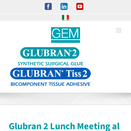
Salta
Facebook
LinkedIn
YouTube
al
contenuto
Glubran 2 Lunch Meeting al