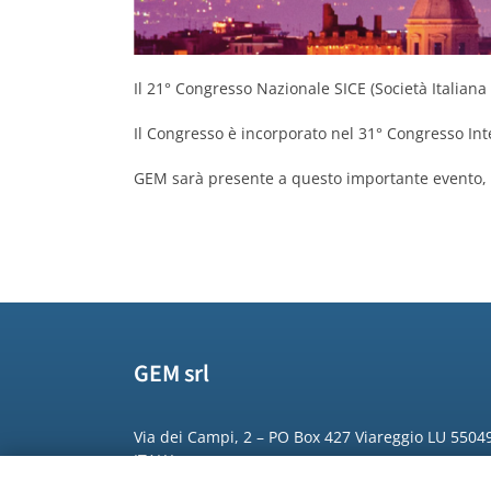
Il 21° Congresso Nazionale SICE (Società Italiana
Il Congresso è incorporato nel 31° Congresso In
GEM sarà presente a questo importante evento, ve
GEM srl
Via dei Campi, 2 – PO Box 427 Viareggio LU 5504
ITALY