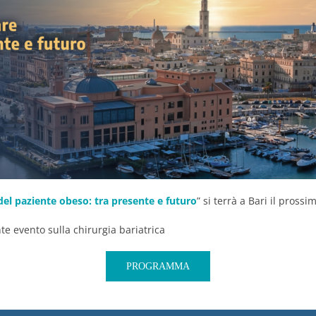
el paziente obeso: tra presente e futuro
” si terrà a Bari il prossi
e evento sulla chirurgia bariatrica
PROGRAMMA