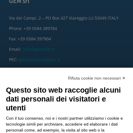
GEM srl
Via dei Campi, 2 – PO Box 427 Viareggio LU 55049 ITALY
Phone: +39 0584 389784
Fax: +39 0584 397904
Email:
info@gemitaly.it
PEC:
gemcompany@pec.it
Rifiuta cookie non necessari ✕
Questo sito web raccoglie alcuni
dati personali dei visitatori e
utenti
Con il tuo consenso, noi e i nostri partner utilizziamo i cookie e
tecnologie simili per archiviare, accedere ed elaborare i dati
personali come, ad esempio, la visita al sito web o la