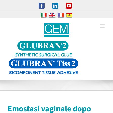
Salta
Facebook
LinkedIn
YouTube
al
contenuto
Emostasi vaginale dopo