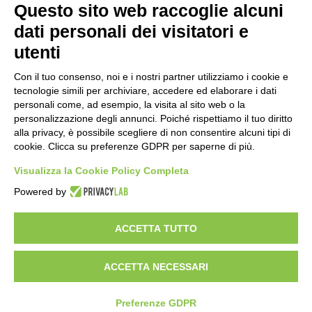
Questo sito web raccoglie alcuni
dati personali dei visitatori e
utenti
Con il tuo consenso, noi e i nostri partner utilizziamo i cookie e
tecnologie simili per archiviare, accedere ed elaborare i dati
personali come, ad esempio, la visita al sito web o la
personalizzazione degli annunci. Poiché rispettiamo il tuo diritto
alla privacy, è possibile scegliere di non consentire alcuni tipi di
cookie. Clicca su preferenze GDPR per saperne di più.
Vuoi diventare nostro distributore?
Visualizza la Cookie Policy Completa
Powered by
Copyright 2012 – 2025 Gem srl | All Rights Reserved – P.IVA
01544010463 | codice SDI A4707H7 |
Privacy Policy
|
Cookie Policy
|
ACCETTA TUTTO
credits
|
Informative privacy
|
Modifica preferenze Cookie
Le informazioni contenute in questo sito sono esclusivamente rivolte agli
operatori professionali del settore medico-veterinario sanitario
ACCETTA NECESSARI
Preferenze GDPR