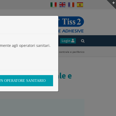
ie
Studi Clinici
Lavora con noi
Login
mente agli operatori sanitari.
ne/sigillatura dei catetri per accesso vascolare centrale e periferico
 vascolare centrale e
 UN OPERATORE SANITARIO