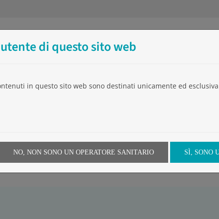
'utente di questo sito web
L’Azienda
Prodotti
Eventi
Video
Notiz
contenuti in questo sito web sono destinati unicamente ed esclusiva
Home
»
Utilizzo
»
Fissaggio/protezio
gillatura dei catetri per accesso
NO, NON SONO UN OPERATORE SANITARIO
SÌ, SONO