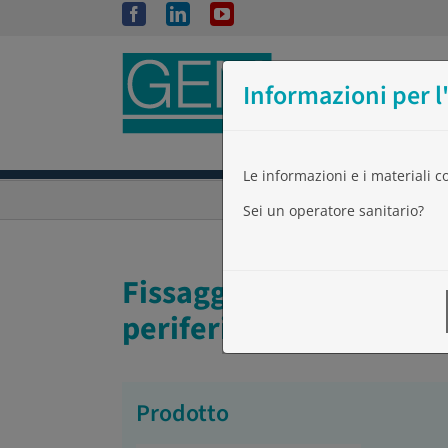
Salta
Facebook
LinkedIn
YouTube
al
contenuto
Informazioni per l
Le informazioni e i materiali 
Sei un operatore sanitario?
Fissaggio/protezione/si
periferico
Prodotto