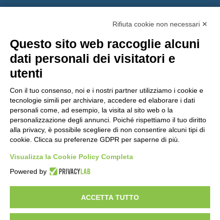
Rifiuta cookie non necessari ✕
Questo sito web raccoglie alcuni
dati personali dei visitatori e
utenti
Con il tuo consenso, noi e i nostri partner utilizziamo i cookie e
tecnologie simili per archiviare, accedere ed elaborare i dati
personali come, ad esempio, la visita al sito web o la
personalizzazione degli annunci. Poiché rispettiamo il tuo diritto
alla privacy, è possibile scegliere di non consentire alcuni tipi di
cookie. Clicca su preferenze GDPR per saperne di più.
Vuoi diventare nostro distributore?
Visualizza la Cookie Policy Completa
Powered by
Copyright 2012 – 2025 Gem srl | All Rights Reserved – P.IVA
01544010463 | codice SDI A4707H7 |
Privacy Policy
|
Cookie Policy
|
ACCETTA TUTTO
credits
|
Informative privacy
|
Modifica preferenze Cookie
Le informazioni contenute in questo sito sono esclusivamente rivolte agli