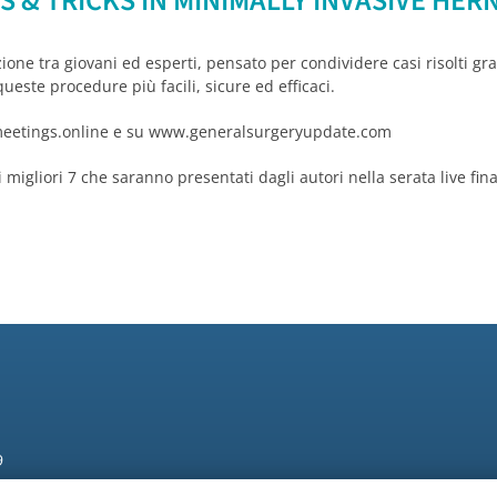
S & TRICKS IN MINIMALLY INVASIVE HER
zione tra giovani ed esperti, pensato per condividere casi risolti gra
queste procedure più facili, sicure ed efficaci.
ebmeetings.online e su www.generalsurgeryupdate.com
migliori 7 che saranno presentati dagli autori nella serata live final
9