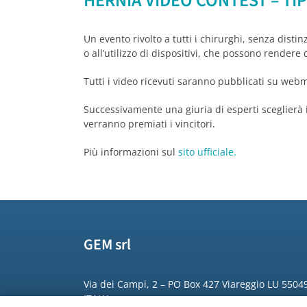
HERNIA VIDEO CONTEST – TIP
Un evento rivolto a tutti i chirurghi, senza distin
o all’utilizzo di dispositivi, che possono rendere 
Tutti i video ricevuti saranno pubblicati su w
Successivamente una giuria di esperti sceglierà i 
verranno premiati i vincitori.
Più informazioni sul
sito ufficiale.
GEM srl
Via dei Campi, 2 – PO Box 427 Viareggio LU 5504
ITALY