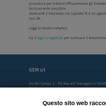
procedura per trattare efficacemente gli Endole
tecnicamente possibile.
Glubran® 2 miscelato con Lipiodol ® è un agente
tipo 2B.
Leggi lo studio completo
Fai il
login o registrati
per scaricare il document
GEM srl
Via dei Campi, 2 – PO Box 427 Viareggio LU 5504
ITALY
Phone: +39 0584 389784
Questo sito web raccog
Fax: +39 0584 397904