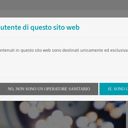
'utente di questo sito web
L’Azienda
Prodotti
Eventi
Video
Notiz
contenuti in questo sito web sono destinati unicamente ed esclusiva
Home
»
Uso del Glubran 2 in caso di Endoleak tipo 2B d
NO, NON SONO UN OPERATORE SANITARIO
SÌ, SONO