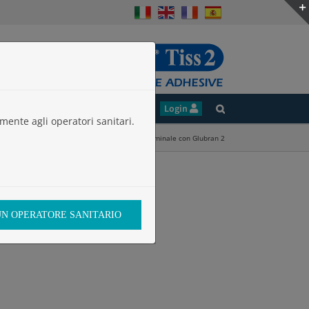
ie
Studi Clinici
Lavora con noi
Login
mente agli operatori sanitari.
opo EVAR: Embolizzazione percutanea transaddominale con Glubran 2
 UN OPERATORE SANITARIO