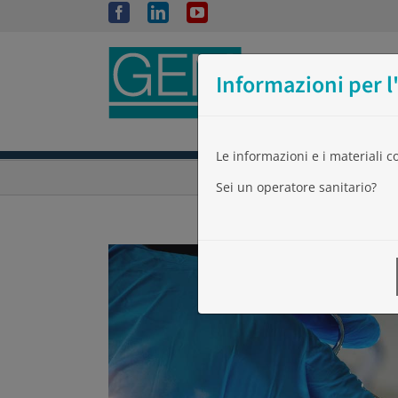
Salta
Facebook
LinkedIn
YouTube
al
contenuto
Informazioni per l
Le informazioni e i materiali 
Sei un operatore sanitario?
Ingrandisci
immagine