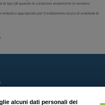
ak di tipo 2B quando le condizioni anatomiche lo rendono
 embolico appropriato per il trattamento sicuro di endoleak di
o
9
lie alcuni dati personali dei