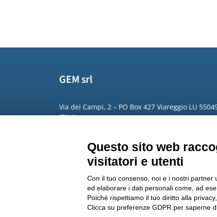
GEM srl
Via dei Campi, 2 – PO Box 427 Viareggio LU 5504
ITALY
Phone: +39 0584 389784
Questo sito web raccog
Fax: +39 0584 397904
visitatori e utenti
Email:
info@gemitaly.it
Con il tuo consenso, noi e i nostri partner 
PEC:
gemcompany@pec.it
ed elaborare i dati personali come, ad esem
Poiché rispettiamo il tuo diritto alla privacy
Clicca su preferenze GDPR per saperne di