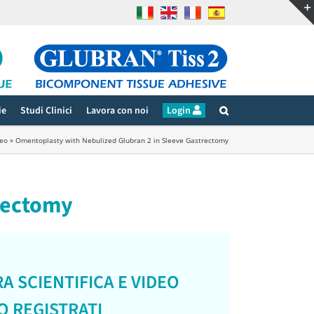
ie
Studi Clinici
Lavora con noi
Login
deo
»
Omentoplasty with Nebulized Glubran 2 in Sleeve Gastrectomy
rectomy
A SCIENTIFICA E VIDEO
O
REGISTRATI