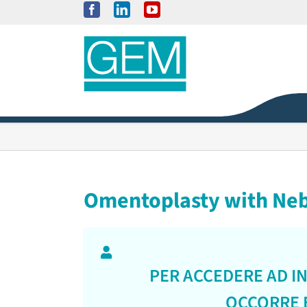
Salta
Facebook
LinkedIn
YouTube
al
contenuto
Omentoplasty with Neb
PER ACCEDERE AD I
OCCORRE E