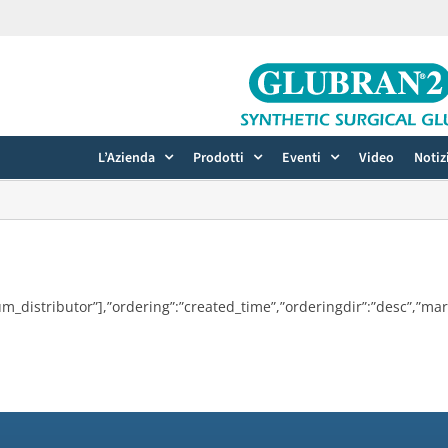
L’Azienda
Prodotti
Eventi
Video
Notiz
,”um_distributor”],”ordering”:”created_time”,”orderingdir”:”desc”,”