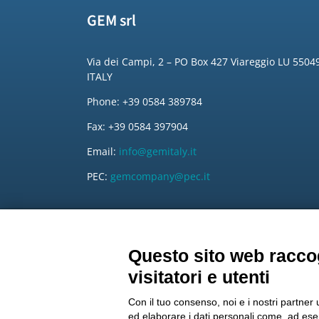
GEM srl
Via dei Campi, 2 – PO Box 427 Viareggio LU 5504
ITALY
Phone: +39 0584 389784
Fax: +39 0584 397904
Email:
info@gemitaly.it
PEC:
gemcompany@pec.it
Copyright 2012 – 2025 Gem srl | All Rights Reserved – P
|
Informative privacy
|
Modifica preferenze Cookie
Questo sito web raccog
Le informazioni contenute in questo sito sono esclusivamente rivolt
visitatori e utenti
Con il tuo consenso, noi e i nostri partner 
ed elaborare i dati personali come, ad esem