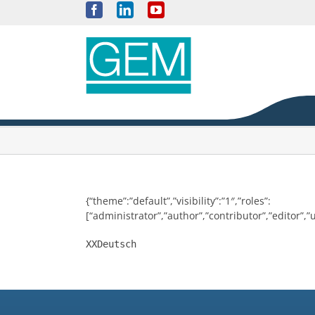
Salta
Facebook
LinkedIn
YouTube
al
contenuto
{“theme”:”default”,”visibility”:”1″,”roles”:
[“administrator”,”author”,”contributor”,”editor”
XXDeutsch