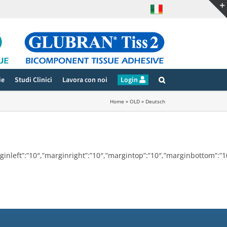
ie
Studi Clinici
Lavora con noi
Login
Home
»
OLD
»
Deutsch
marginleft”:”10″,”marginright”:”10″,”margintop”:”10″,”marginbottom”: