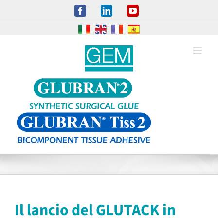
Salta
Facebook
LinkedIn
YouTube
al
contenuto
Il lancio del GLUTACK in