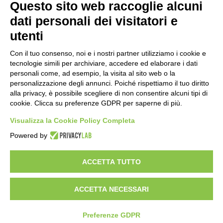
Questo sito web raccoglie alcuni
dati personali dei visitatori e
utenti
Con il tuo consenso, noi e i nostri partner utilizziamo i cookie e
tecnologie simili per archiviare, accedere ed elaborare i dati
personali come, ad esempio, la visita al sito web o la
personalizzazione degli annunci. Poiché rispettiamo il tuo diritto
alla privacy, è possibile scegliere di non consentire alcuni tipi di
cookie. Clicca su preferenze GDPR per saperne di più.
Vuoi diventare nostro distributore?
Visualizza la Cookie Policy Completa
Powered by
Copyright 2012 – 2025 Gem srl | All Rights Reserved – P.IVA
01544010463 | codice SDI A4707H7 |
Privacy Policy
|
Cookie Policy
|
ACCETTA TUTTO
credits
|
Informative privacy
|
Modifica preferenze Cookie
Le informazioni contenute in questo sito sono esclusivamente rivolte agli
operatori professionali del settore medico-veterinario sanitario
ACCETTA NECESSARI
Preferenze GDPR