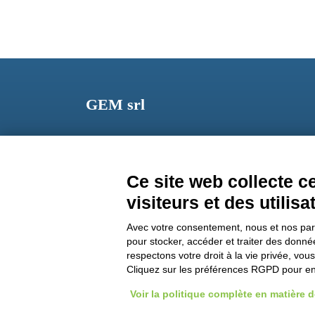
GEM srl
Via dei Campi, 2 – PO Box 427 Viareggio LU 5504
ITALY
Ce site web collecte 
Phone: +39 0584 389784
visiteurs et des utilisa
Fax: +39 0584 397904
Avec votre consentement, nous et nos parte
Email:
info@gemitaly.it
pour stocker, accéder et traiter des donn
respectons votre droit à la vie privée, vou
PEC:
gemcompany@pec.it
Cliquez sur les préférences RGPD pour en 
Voir la politique complète en matière 
Copyright 2012 – 2025 Gem srl | All Rights Reserved – P