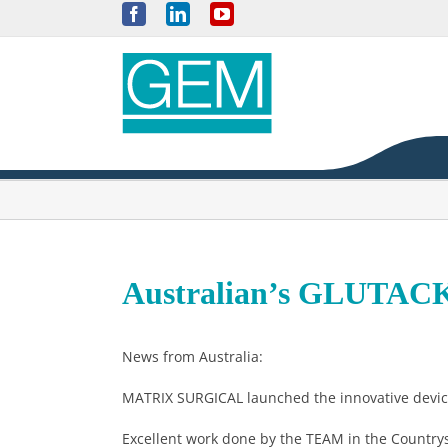
Skip
Facebook
LinkedIn
YouTube
to
content
Australian’s GLUTACK 
News from Australia:
MATRIX SURGICAL launched the innovative device
Excellent work done by the TEAM in the Countrys