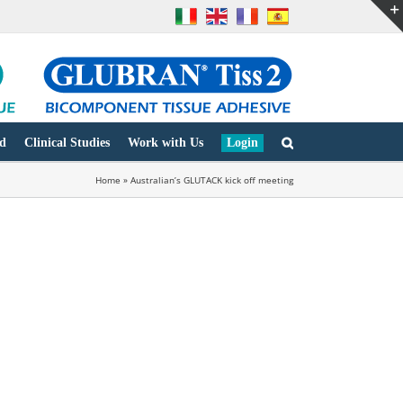
d
Clinical Studies
Work with Us
Login
Home
»
Australian’s GLUTACK kick off meeting