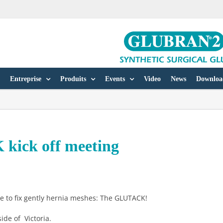
Entreprise
Produits
Events
Video
News
Downloa
kick off meeting
 to fix gently hernia meshes: The GLUTACK!
ide of Victoria.