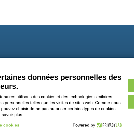
9
certaines données personnelles des
teurs.
naires utilisons des cookies et des technologies similaires
ées personnelles telles que les visites de sites web. Comme nous
s pouvez choisir de ne pas autoriser certains types de cookies.
savoir plus.
de cookies
Powered by
.IVA 01544010463 | codice SDI A4707H7 |
Privacy Policy
|
Cookie Policy
|
credits