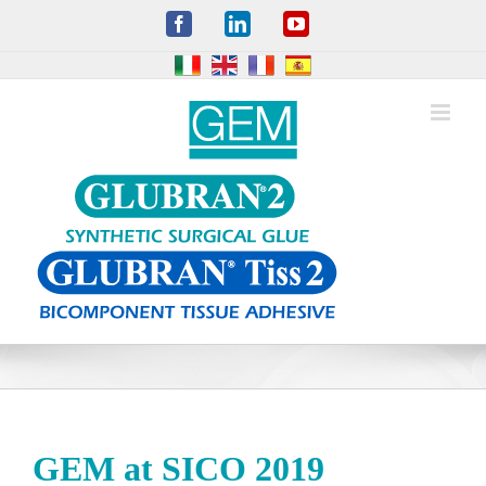
Skip
Facebook
LinkedIn
YouTube
to
content
GEM at SICO 2019