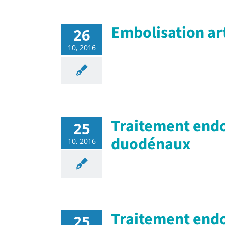
Embolisation art
26
10, 2016
Traitement endo
25
duodénaux
10, 2016
Traitement endo
25