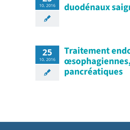
duodénaux saig
10, 2016
Traitement endo
25
œsophagiennes, 
10, 2016
pancréatiques