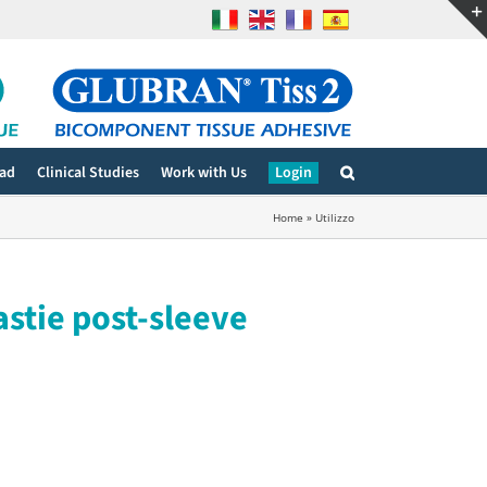
ad
Clinical Studies
Work with Us
Login
Home
»
Utilizzo
stie post-sleeve