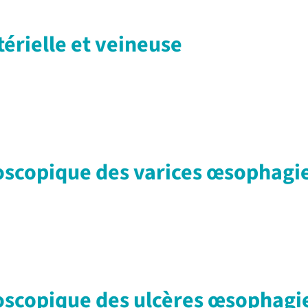
érielle et veineuse
scopique des varices œsophagie
scopique des ulcères œsophagie