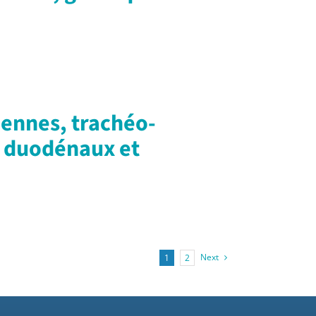
iennes, trachéo-
, duodénaux et
Next
1
2