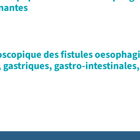
nantes
scopique des fistules oesophag
gastriques, gastro-intestinales