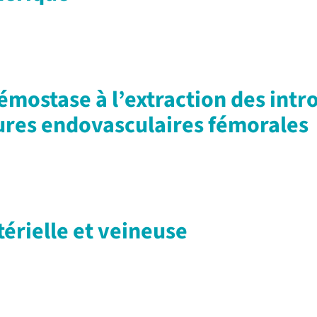
émostase à l’extraction des intr
ures endovasculaires fémorales
érielle et veineuse