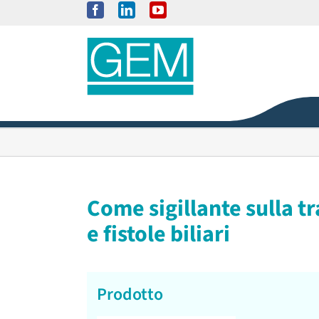
Salta
Facebook
LinkedIn
YouTube
al
contenuto
Come sigillante sulla t
e fistole biliari
Prodotto