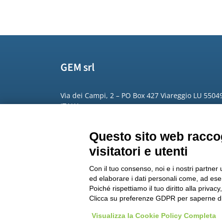
GEM srl
Via dei Campi, 2 – PO Box 427 Viareggio LU 5504
ITALY
Phone: +39 0584 389784
Questo sito web raccog
Fax: +39 0584 397904
visitatori e utenti
Email:
info@gemitaly.it
Con il tuo consenso, noi e i nostri partner 
PEC:
gemcompany@pec.it
ed elaborare i dati personali come, ad esem
Poiché rispettiamo il tuo diritto alla privacy
Clicca su preferenze GDPR per saperne di
Copyright 2012 – 2025 Gem srl | All Rights Reserved – P
Visualizza la Cookie Policy Completa
|
Informative privacy
|
Modifica preferenze Cookie