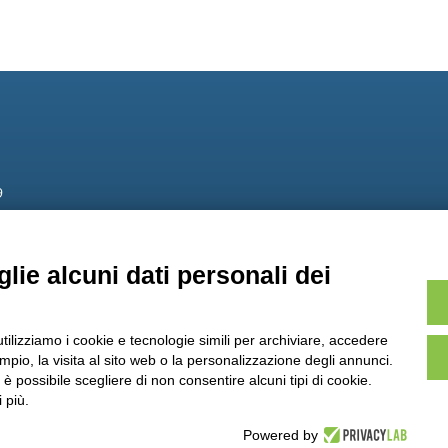
9
lie alcuni dati personali dei
utilizziamo i cookie e tecnologie simili per archiviare, accedere
pio, la visita al sito web o la personalizzazione degli annunci.
, è possibile scegliere di non consentire alcuni tipi di cookie.
 più.
.IVA 01544010463 | codice SDI A4707H7 |
Privacy Policy
|
Cookie Policy
|
credits
Powered by