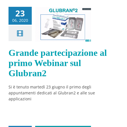
Grande
23
ecipazione
06, 2020
l primo
inar sul
lubran2
Grande partecipazione al
Notizie
primo Webinar sul
Glubran2
Si è tenuto martedì 23 giugno il primo degli
appuntamenti dedicati al Glubran2 e alle sue
applicazioni