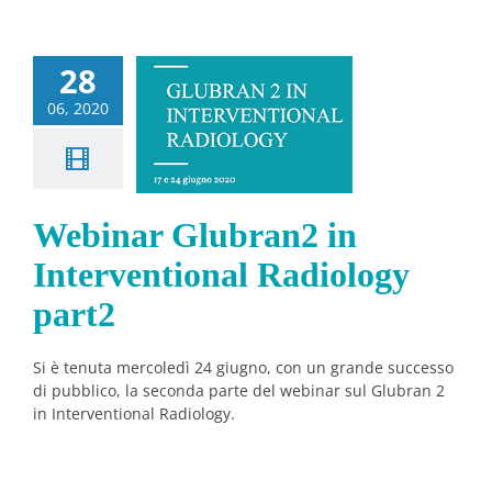
28
ebinar
06, 2020
bran2 in
rventional
ology part2
Notizie
Webinar Glubran2 in
Interventional Radiology
part2
Si è tenuta mercoledì 24 giugno, con un grande successo
di pubblico, la seconda parte del webinar sul Glubran 2
in Interventional Radiology.