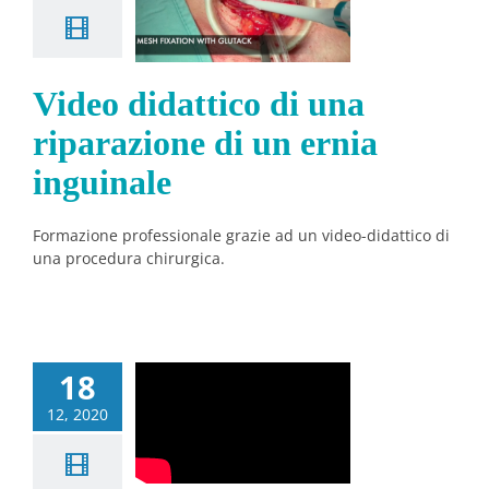
razione di
n ernia
nguinale
Video didattico di una
Notizie
riparazione di un ernia
inguinale
Formazione professionale grazie ad un video-didattico di
una procedura chirurgica.
18
12, 2020
azione 3D
lutack