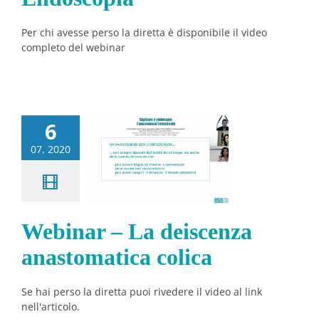
Per chi avesse perso la diretta è disponibile il video
completo del webinar
6
inar – La
07, 2020
eiscenza
stomatica
colica
Notizie
Webinar – La deiscenza
anastomatica colica
Se hai perso la diretta puoi rivedere il video al link
nell'articolo.