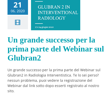
 grande
21
esso per la
06, 2020
a parte del
inar sul
lubran2
Un grande successo per la
Notizie
prima parte del Webinar sul
Glubran2
Un grande successo per la prima parte del Webinar sul
Glubran2 in Radiologia Interventistica. Te lo sei perso?
nessun problema, puoi vedere la registrazione del
Webinar dal link sotto dopo esserti registrato al nostro
sito.