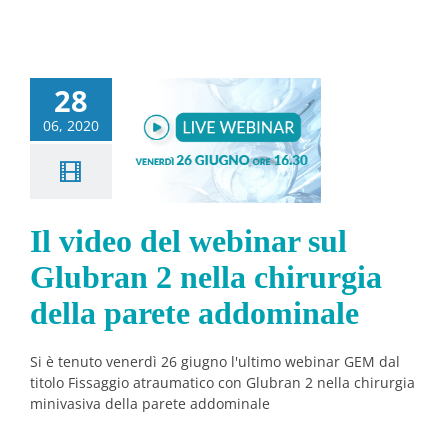
video del
28
binar sul
06, 2020
ran 2 nella
urgia della
parete
dominale
Il video del webinar sul
Notizie
Glubran 2 nella chirurgia
della parete addominale
Si è tenuto venerdì 26 giugno l'ultimo webinar GEM dal
titolo Fissaggio atraumatico con Glubran 2 nella chirurgia
minivasiva della parete addominale