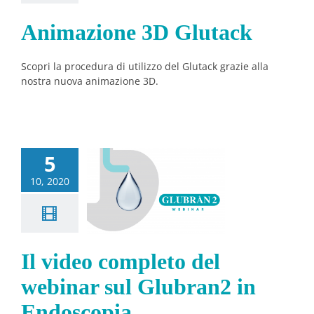
Notizie
Animazione 3D Glutack
Scopri la procedura di utilizzo del Glutack grazie alla
nostra nuova animazione 3D.
l video
5
pleto del
10, 2020
binar sul
bran2 in
doscopia
Il video completo del
Notizie
webinar sul Glubran2 in
Endoscopia