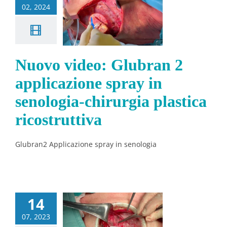
02, 2024
pray in
nologia-
hirurgia
Nuovo video: Glubran 2
lastica
ostruttiva
applicazione spray in
Notizie
senologia-chirurgia plastica
ricostruttiva
Glubran2 Applicazione spray in senologia
o didattico
14
di una
07, 2023